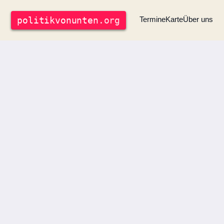
politik
vonunten
.org
Termine
Karte
Über uns