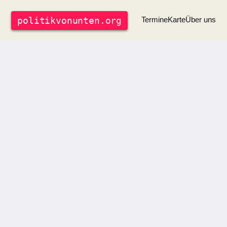
politik
vonunten
.org
Termine
Karte
Über uns