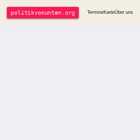
politik
vonunten
.org
Termine
Karte
Über uns