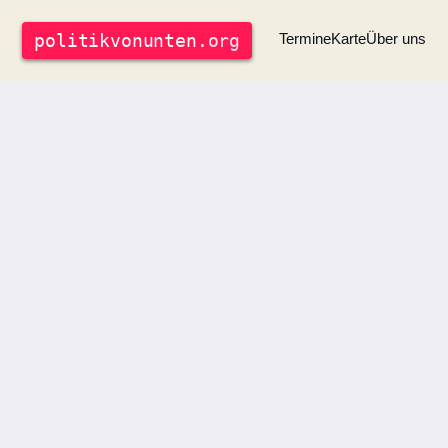
politik
vonunten
.org
Termine
Karte
Über uns