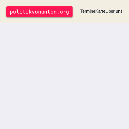
politik
vonunten
.org
Termine
Karte
Über uns