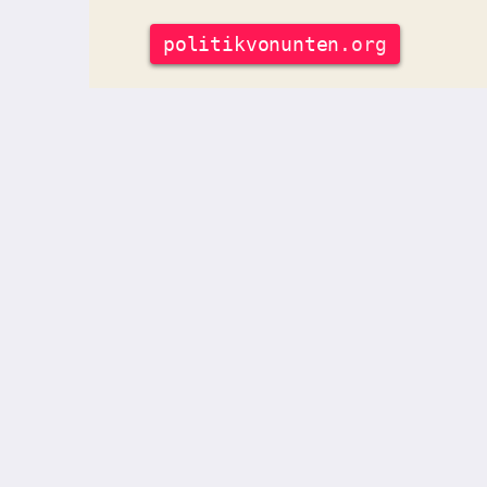
politik
vonunten
.org